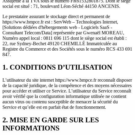
le siège social est situé : 71, boulevard Léon-Séché 44150 ANCENIS.
Le prestataire assurant le stockage direct et permanent de
https://www.bmpce.fr est : ServWeb – Technologies Internet, [Solutions
dédiées d'hébergements web - Logiciels SaaS - Consultant Telecom/Data]
représentée par Gwenaël MOREAU, Numéro appel local : 0811 696 115 dont le
siège social est établi : 22, rue Sydney-Bechet 49120 CHEMILLÉ Immatriculée au
Registre du Commerce et des Sociétés sous le numéro RCS 433 691 847.
1. CONDITIONS D’UTILISATION
L’utilisateur du site internet https://www.bmpce.fr reconnaît disposer de la
capacité juridique, de la compétence et des moyens nécessaires pour
accéder et utiliser ce Service. L’utilisateur du Service reconnaît avoir vérifié
que la configuration informatique utilisée ne contient aucun virus ou contenu
susceptible de menacer la sécurité du Service et qu’elle est en parfait état de
fonctionnement.
2. MISE EN GARDE SUR LES INFORMATIONS
L’exploitant du Service met tout en œuvre pour offrir aux utilisateurs des
informations et/ou outils disponibles et vérifiés mais ne saurait être tenu pour
responsable des erreurs, d’une absence de disponibilité des informations