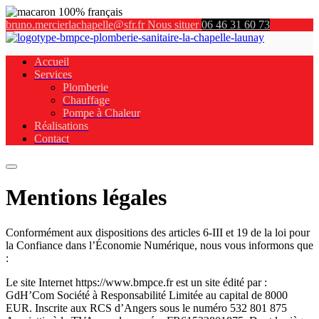
bruno.mercierlachapelle@sfr.fr
Nous situer
06 46 31 60 73
Accueil
Services
Plomberie
Chauffage
Pompe à Chaleur
Réalisations
Contact
Mentions légales
Conformément aux dispositions des articles 6-III et 19 de la loi pour la
Confiance dans l’Économie Numérique, nous vous informons que :
Le site Internet https://www.bmpce.fr est un site édité par : GdH’Com Société à
Responsabilité Limitée au capital de 8000 EUR. Inscrite aux RCS d’Angers sous
le numéro 532 801 875 Assujettie à la TVA sous le numéro FR61532801875. Dont